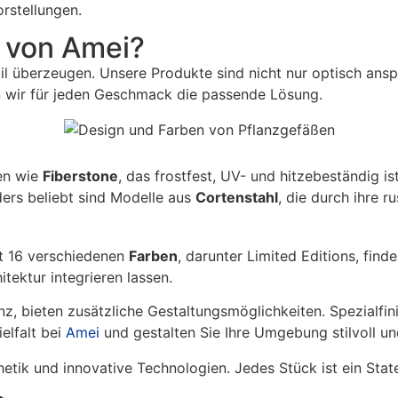
orstellungen.
 von Amei?
Stil überzeugen. Unsere Produkte sind nicht nur optisch an
 wir für jeden Geschmack die passende Lösung.
en wie
Fiberstone
, das frostfest, UV- und hitzebeständig is
ers beliebt sind Modelle aus
Cortenstahl
, die durch ihre r
t 16 verschiedenen
Farben
, darunter Limited Editions, fin
itektur integrieren lassen.
nz, bieten zusätzliche Gestaltungsmöglichkeiten. Spezialfin
elfalt bei
Amei
und gestalten Sie Ihre Umgebung stilvoll un
sthetik und innovative Technologien. Jedes Stück ist ein St